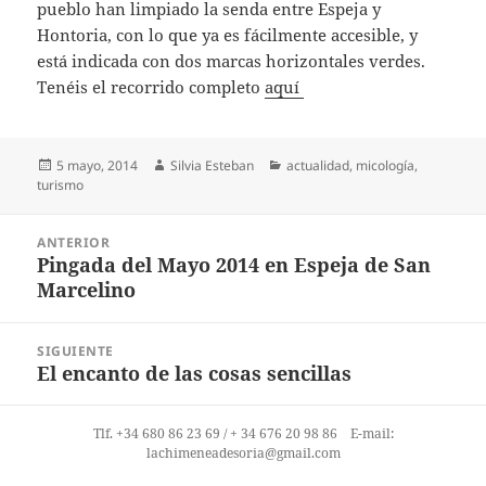
pueblo han limpiado la senda entre Espeja y
Hontoria, con lo que ya es fácilmente accesible, y
está indicada con dos marcas horizontales verdes.
Tenéis el recorrido completo
aquí
Publicado
Autor
Categorías
5 mayo, 2014
Silvia Esteban
actualidad
,
micología
,
el
turismo
Navegación
ANTERIOR
de
Pingada del Mayo 2014 en Espeja de San
Entrada
entradas
Marcelino
anterior:
SIGUIENTE
El encanto de las cosas sencillas
Entrada
siguiente:
Tlf. +34 680 86 23 69 / + 34 676 20 98 86 E-mail:
lachimeneadesoria@gmail.com