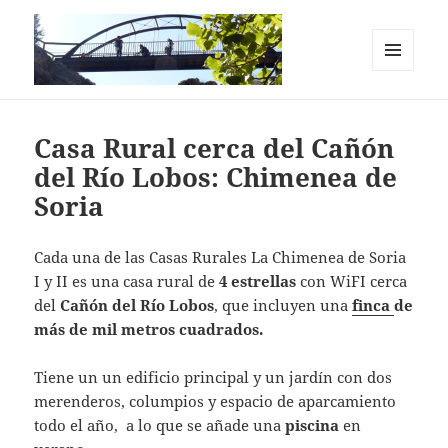
MENÚ
Y
Casas Rurales en el Cañón del Río
WIDGETS
Lobos. La Chimenea de Soria I y II
Casa Rural cerca del Cañón
del Río Lobos: Chimenea de
Soria
Cada una de las Casas Rurales La Chimenea de Soria
I y II es una casa rural de
4 estrellas
con WiFI cerca
del
Cañón del Río Lobos
, que incluyen una
finca
de
más de mil metros cuadrados.
Tiene un un edificio principal y un jardín con dos
merenderos, columpios y espacio de aparcamiento
todo el año, a lo que se añade una
piscina
en