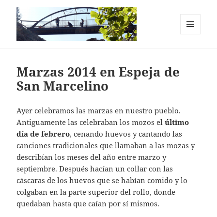
MENÚ
Y
Casas Rurales en el Cañón del Río
WIDGETS
Lobos. La Chimenea de Soria I y II
Marzas 2014 en Espeja de
San Marcelino
Ayer celebramos las marzas en nuestro pueblo.
Antiguamente las celebraban los mozos el
último
día de febrero
, cenando huevos y cantando las
canciones tradicionales que llamaban a las mozas y
describían los meses del año entre marzo y
septiembre. Después hacían un collar con las
cáscaras de los huevos que se habían comido y lo
colgaban en la parte superior del rollo, donde
quedaban hasta que caían por sí mismos.