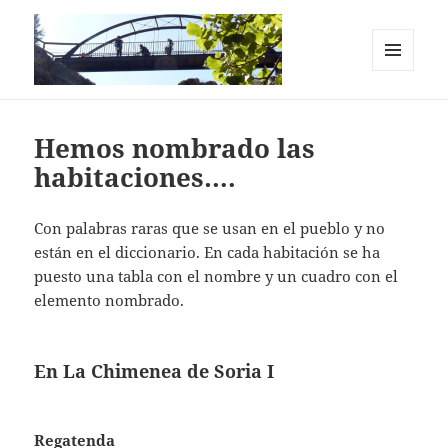
MENÚ
Y
Casas Rurales en el Cañón del Río
WIDGETS
Lobos. La Chimenea de Soria I y II
Hemos nombrado las
habitaciones….
Con palabras raras que se usan en el pueblo y no
están en el diccionario. En cada habitación se ha
puesto una tabla con el nombre y un cuadro con el
elemento nombrado.
En La Chimenea de Soria I
Regatenda