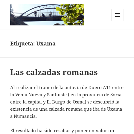
MENÚ
Y
Casas Rurales en el Cañón del Río
WIDGETS
Lobos. La Chimenea de Soria I y II
Etiqueta:
Uxama
Las calzadas romanas
Al realizar el tramo de la autovía de Duero A11 entre
la Venta Nueva y Santiuste ( en la provincia de Soria,
entre la capital y El Burgo de Osma) se descubrió la
existencia de una calzada romana que iba de Uxama
a Numancia.
El resultado ha sido resaltar y poner en valor un