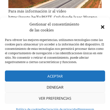
Para más información ir al video
https://youtu.be/XuP61TE_Cn0
donde Isaac Moreno
Gallo, que ha participado en el diseño de todo lo
Gestionar el consentimiento
anterior da una conferencia sobre el tema.
de las cookies
Para ofrecer las mejores experiencias, utilizamos tecnologías como las
Este autor tiene muchos videos divulgativos sobre
cookies para almacenar y/o acceder a la información del dispositivo. El
sobre infraestructuras de la antigüedad.
consentimiento de estas tecnologías nos permitirá procesar datos como
el comportamiento de navegación o las identificaciones únicas en este
sitio. No consentir o retirar el consentimiento, puede afectar
negativamente a ciertas características y funciones.
Publicado
Autor
Categorías
Etiquetas
7 mayo, 2024
jabinos
Sin categoría
,
turismo
el
Calzada romana
,
Numancia
,
Uxama
ACEPTAR
Tlf. +34 680 86 23 69 / + 34 676 20 98 86 E-mail:
lachimeneadesoria@gmail.com
DENEGAR
Política de privacidad
y
Aviso Legal
VER PREFERENCIAS
©Casas Rurales La Chimenea de Soria I y II
Política de cookies
Declaración de privacidad
Impressum