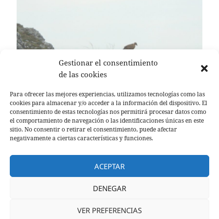
Gestionar el consentimiento
de las cookies
Para ofrecer las mejores experiencias, utilizamos tecnologías como las
cookies para almacenar y/o acceder a la información del dispositivo. El
consentimiento de estas tecnologías nos permitirá procesar datos como
el comportamiento de navegación o las identificaciones únicas en este
sitio. No consentir o retirar el consentimiento, puede afectar
negativamente a ciertas características y funciones.
Publicado
Autor
Categorías
8 junio, 2017
jabinos
actualidad
,
finca
,
Sin categoría
,
el
Etiquetas
turismo
piscina
,
verano. casa rural
ACEPTAR
Tlf. +34 680 86 23 69 / + 34 676 20 98 86 E-mail:
lachimeneadesoria@gmail.com
DENEGAR
Política de privacidad
y
Aviso Legal
VER PREFERENCIAS