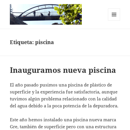
MENÚ
Y
Casas Rurales en el Cañón del Río
WIDGETS
Lobos. La Chimenea de Soria I y II
Etiqueta:
piscina
Inauguramos nueva piscina
El año pasado pusimos una piscina de plástico de
superficie y la experiencia fue satisfactoria, aunque
tuvimos algún problema relacionado con la calidad
del agua debido a la poca potencia de la depuradora.
Este año hemos instalado una piscina nueva marca
Gre, también de superficie pero con una estructura