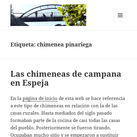
MENÚ
Y
Casas Rurales en el Cañón del Río
WIDGETS
Lobos. La Chimenea de Soria I y II
Etiqueta:
chimenea pinariega
Las chimeneas de campana
en Espeja
En la
página de inicio
de esta web se hace referencia
a este tipo de chimeneas en relación con la de las
casas rurales. Hasta mediados del siglo pasado
formaban parte de la cocina de casi todas las casas
del pueblo. Posteriormente se fueron tirando.
Ocupaban mucho sitio y se empezaron a sustituir