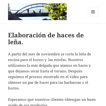
MENÚ
Y
Casas Rurales en el Cañón del Río
WIDGETS
Lobos. La Chimenea de Soria I y II
Elaboración de haces de
leña.
A partir del mes de noviembre se corta la leña de
encina para el horno y las estufas. Nosotros
utilizamos la más delgada que atamos en haces y
que dejamos secar hasta el verano. Después
seguimos el proceso mostrado en el video para
obtener un par de haces para las barbacoas o el
horno.
Esperamos que nuestros clientes obtengan un buen
asado de sus productos.