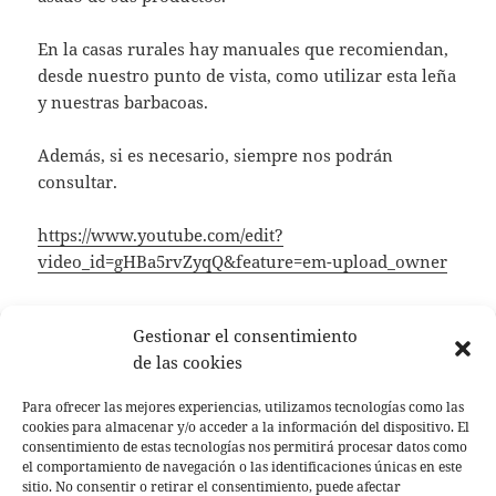
En la casas rurales hay manuales que recomiendan,
desde nuestro punto de vista, como utilizar esta leña
y nuestras barbacoas.
Además, si es necesario, siempre nos podrán
consultar.
https://www.youtube.com/edit?
video_id=gHBa5rvZyqQ&feature=em-upload_owner
Gestionar el consentimiento
Publicado
Autor
Categorías
24 octubre, 2017
jabinos
Sin categoría
de las cookies
el
Navegación
ANTERIOR
Para ofrecer las mejores experiencias, utilizamos tecnologías como las
de
Inauguramos nueva piscina
Entrada
cookies para almacenar y/o acceder a la información del dispositivo. El
entradas
consentimiento de estas tecnologías nos permitirá procesar datos como
anterior:
el comportamiento de navegación o las identificaciones únicas en este
SIGUIENTE
sitio. No consentir o retirar el consentimiento, puede afectar