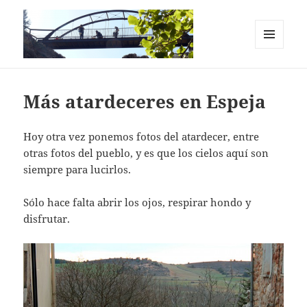
MENÚ
Y
Casas Rurales en el Cañón del Río
WIDGETS
Lobos. La Chimenea de Soria I y II
Más atardeceres en Espeja
Hoy otra vez ponemos fotos del atardecer, entre
otras fotos del pueblo, y es que los cielos aquí son
siempre para lucirlos.
Sólo hace falta abrir los ojos, respirar hondo y
disfrutar.