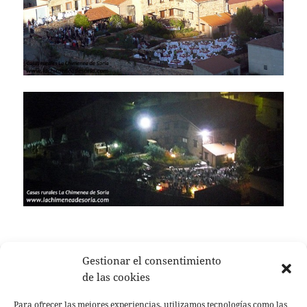
Gestionar el consentimiento
Publicado
Autor
Categorías
28 julio, 2015
Silvia Esteban
eventos
,
finca
el
de las cookies
Navegación
ANTERIOR
Para ofrecer las mejores experiencias, utilizamos tecnologías como las
de