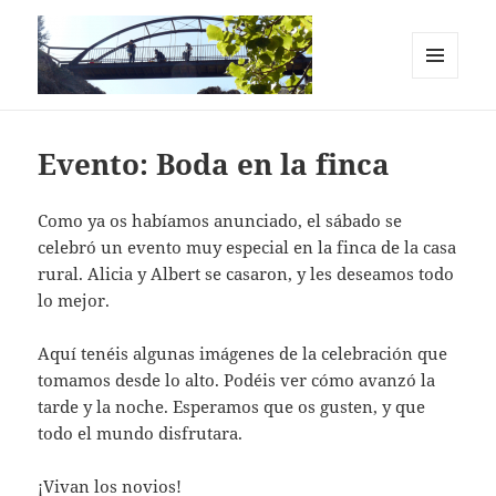
MENÚ
Y
Casas Rurales en el Cañón del Río
WIDGETS
Lobos. La Chimenea de Soria I y II
Evento: Boda en la finca
Como ya os habíamos anunciado, el sábado se
celebró un evento muy especial en la finca de la casa
rural. Alicia y Albert se casaron, y les deseamos todo
lo mejor.
Aquí tenéis algunas imágenes de la celebración que
tomamos desde lo alto. Podéis ver cómo avanzó la
tarde y la noche. Esperamos que os gusten, y que
todo el mundo disfrutara.
¡Vivan los novios!