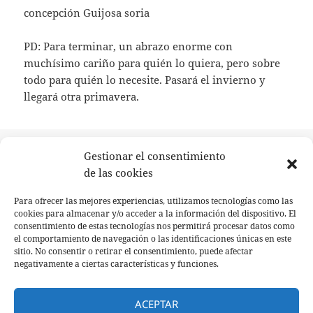
PD: Para terminar, un abrazo enorme con
muchísimo cariño para quién lo quiera, pero sobre
todo para quién lo necesite. Pasará el invierno y
llegará otra primavera.
Publicado
Autor
Categorías
13 octubre, 2015
Silvia Esteban
actualidad
,
cañón del
Gestionar el consentimiento
el
río lobos
,
turismo
de las cookies
Navegación
ANTERIOR
Para ofrecer las mejores experiencias, utilizamos tecnologías como las
de
La Yecla – Santo Domingo de Silos – Salas
Entrada
cookies para almacenar y/o acceder a la información del dispositivo. El
entradas
de los Infantes – Hacinas
consentimiento de estas tecnologías nos permitirá procesar datos como
anterior:
el comportamiento de navegación o las identificaciones únicas en este
sitio. No consentir o retirar el consentimiento, puede afectar
negativamente a ciertas características y funciones.
SIGUIENTE
Casa del parque del Cañón del Río Lobos
Entrada
siguiente:
ACEPTAR