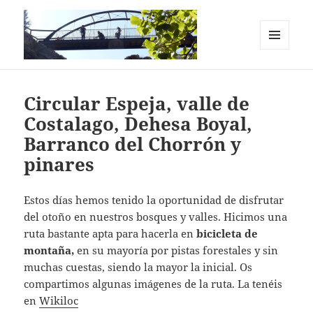
MENÚ
Y
Casas Rurales en el Cañón del Río
WIDGETS
Lobos. La Chimenea de Soria I y II
Circular Espeja, valle de
Costalago, Dehesa Boyal,
Barranco del Chorrón y
pinares
Estos días hemos tenido la oportunidad de disfrutar
del otoño en nuestros bosques y valles. Hicimos una
ruta bastante apta para hacerla en
bicicleta de
montaña,
en su mayoría por pistas forestales y sin
muchas cuestas, siendo la mayor la inicial. Os
compartimos algunas imágenes de la ruta. La tenéis
en
Wikiloc